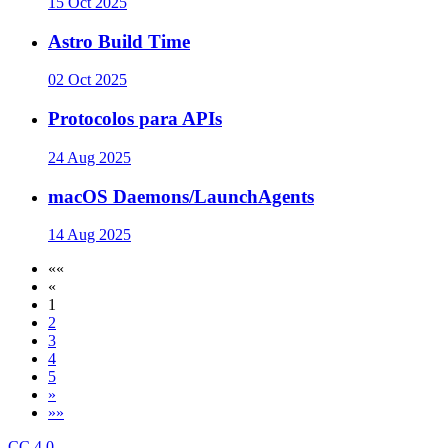
15 Oct 2025
Astro Build Time
02 Oct 2025
Protocolos para APIs
24 Aug 2025
macOS Daemons/LaunchAgents
14 Aug 2025
««
«
1
2
3
4
5
»
»»
CC 4.0